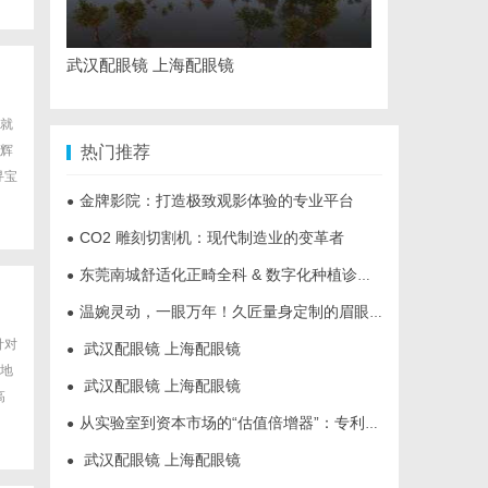
武汉配眼镜 上海配眼镜
就
辉
热门推荐
寻宝
金牌影院：打造极致观影体验的专业平台
●
CO2 雕刻切割机：现代制造业的变革者
●
东莞南城舒适化正畸全科 & 数字化种植诊疗专业指南
●
温婉灵动，一眼万年！久匠量身定制的眉眼唇，才是你整张脸的点睛之笔！淡颜系女生的气质加分项
●
针对
武汉配眼镜 上海配眼镜
●
地
武汉配眼镜 上海配眼镜
●
高
从实验室到资本市场的“估值倍增器”：专利律师如何重塑硬科技企业的融资逻辑
●
武汉配眼镜 上海配眼镜
●