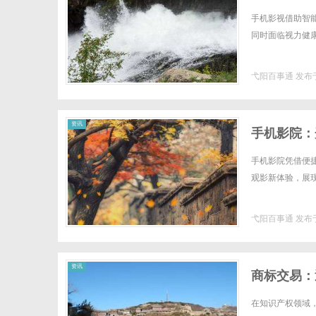
手机影视借助智
同时面临视力健康
弋阳百事通
发布于
资讯
手机影院：
手机影院凭借便
观影新体验，展现
弋阳百事通
发布于
资讯
商标交易：
在知识产权领域