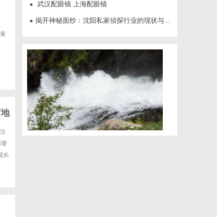
武汉配眼镜 上海配眼镜
●
揭开神秘面纱：沈阳私家侦探行业的现状与发展
●
量
店地
貌注
师要
成长