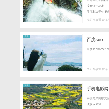
温哥华初中阶段的
没有统一标准—
往往取决于你把
大。一类是走"北
弋阳百事通
发布于
百
资讯
百度seo
百度seohomenews
弋阳百事通
发布于
事
资讯
手机电影网
手机电影网以其
动娱乐体验。...