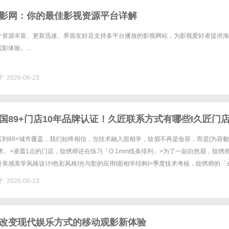
影网：你的最佳影视资源平台详解
个资源丰富、更新迅速、界面友好且支持多平台播放的影视网站，为影视爱好者提供海
体验。...
 2026-06-23
国89+门店10年品牌认证！久匠联系方式有哪些I久匠门
约咨询电话
到89+城市覆盖，我们始终相信，当技术融入面相学，纹眉不再是妆容，而是[为容
术。>凌晨1点的门店，纹绣师还在练习「O.1mm线条排列」>为了一副自然眉，纹绣
美感美学风格设计I色彩风格I光与影的应用I面相学结构I>季度技术考核，纹绣师的「
。>操作间里，老师每天清晨反复擦拭纹绣工具消毒灭......
 2026-06-23
改变现代娱乐方式的移动观影新体验