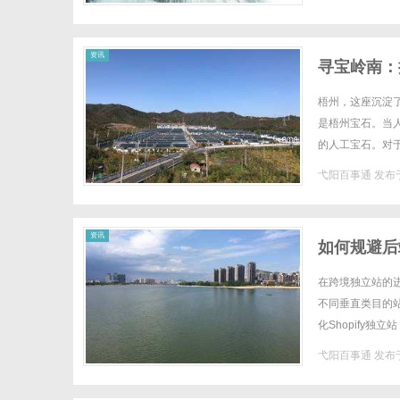
资讯
寻宝岭南：
梧州，这座沉淀
是梧州宝石。当
的人工宝石。对
之旅”。一、宝石
弋阳百事通
发布于
资讯
如何规避后
在跨境独立站的进
不同垂直类目的
化Shopify
GMV体量的同时
弋阳百事通
发布于