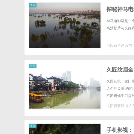
资讯
探秘神马电
神马电影网是一
高清影片与良好观影
弋阳百事通
发布于
资讯
久匠纹眉全
址I久匠预
久匠从第一家门店
入个性灵魂]的艺
不断进修学习提升
档案」里藏着匠心
弋阳百事通
发布于
资讯
手机影视：