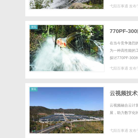
物流枢纽地位天津
弋阳百事通
发布于
资讯
770PF-
在当今竞争激烈的
为一种高性能的
探讨770PF-
1.770PF-300
弋阳百事通
发布于
资讯
云视频技术
云视频融合云计
展，助力数字化转
弋阳百事通
发布于