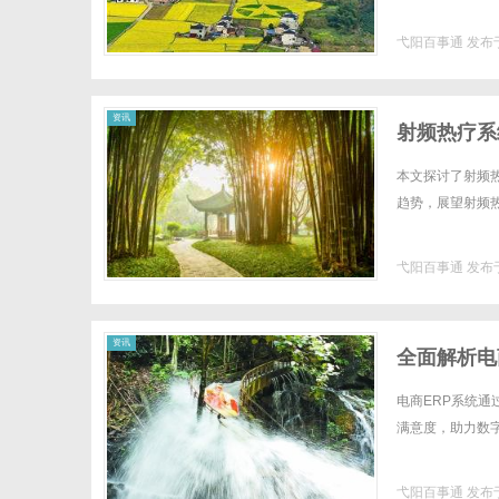
弋阳百事通
发布于
通
资讯
射频热疗系
本文探讨了射频
趋势，展望射频热
弋阳百事通
发布于
资讯
全面解析电
电商ERP系统
满意度，助力数字化
弋阳百事通
发布于