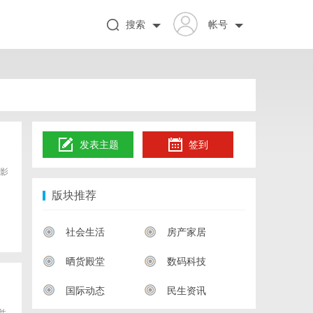
搜索
帐号
发表主题
签到
影
版块推荐
社会生活
房产家居
晒货殿堂
数码科技
国际动态
民生资讯