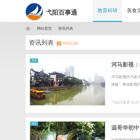
教育科研
美食
弋阳百事通
网站首页
资讯列表
资讯列表
RSS订阅
弋
›
›
资讯
河马影视：
河马影视作为多
体验，推动影视内
弋阳百事通
发布于
阳
资讯
温哥华初中