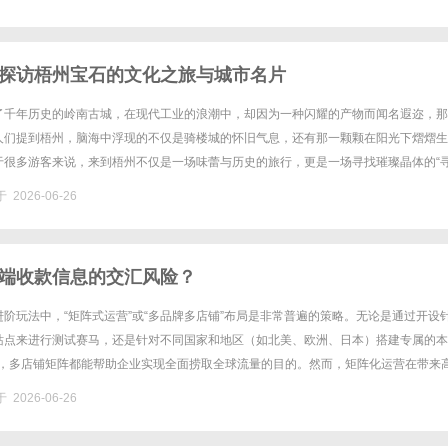
探访梧州宝石的文化之旅与城市名片
了千年历史的岭南古城，在现代工业的浪潮中，却因为一种闪耀的产物而闻名遐迩，那
人们提到梧州，脑海中浮现的不仅是骑楼城的怀旧气息，还有那一颗颗在阳光下熠熠生
于很多游客来说，来到梧州不仅是一场味蕾与历史的旅行，更是一场寻找璀璨晶体的“
文化：梧州城市的工业图腾在梧州，宝石产业并非孤立存在，它早已深深融......
 2026-06-26
端收款信息的交汇风险？
阶玩法中，“矩阵式运营”或“多品牌多店铺”布局是非常普遍的策略。无论是通过开设
站点来进行测试赛马，还是针对不同国家和地区（如北美、欧洲、日本）搭建专属的本
独立站，多店铺矩阵都能帮助企业实现全面捞取全球流量的目的。然而，矩阵化运营在带来
，也迎来了海外支付网关、收单行以及合规机构极其严厉的安全......
 2026-06-26