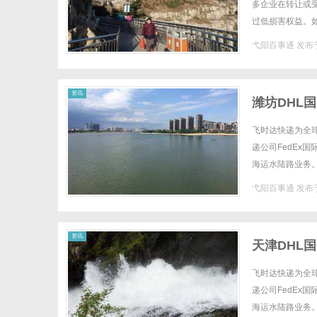
多企业在转让或
过低损害权益。
题。本文将从定价
弋阳百事通
发布于
资讯
潍坊DHL国
飞时达快递为全
递公司FedEx
海运水陆路业务。
是快递行业扮演着
弋阳百事通
发布于
资讯
天津DHL国
飞时达快递为全
递公司FedEx
海运水陆路业务。