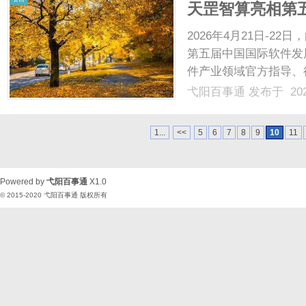
天罡智算亮相第五
厂赋能软件产业A
2026年4月21日-
第五届中国国际软件发
件产业领域官方指导、
会聚焦人工智能与软件
弋阳百事通
发布于 202
产、学、研、用各界专
路径。天罡智算作为国内领.
1...
<<
5
6
7
8
9
10
11
Powered by
弋阳百事通
X1.0
© 2015-2020
弋阳百事通
版权所有