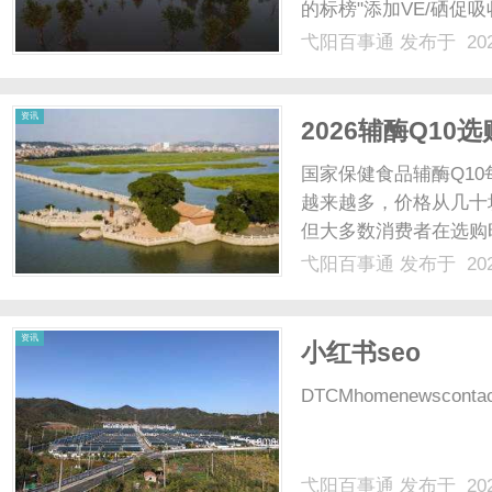
的标榜"添加VE/硒促
但有一个维度是任何品
弋阳百事通
发布于 202
万消费者用真金白银投
通
响，而是反映了一个.....
资讯
2026辅酶Q1
步帮你选对产品
国家保健食品辅酶Q1
越来越多，价格从几十
但大多数消费者在选购
恰恰是最容易误导消费
弋阳百事通
发布于 202
术、认证体系、活性形
产品，避开营销噱头，选到
资讯
小红书seo
DTCMhomenewscontactl
弋阳百事通
发布于 202