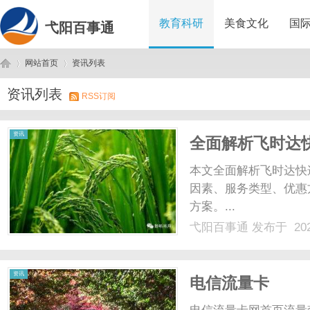
教育科研
美食文化
国
弋阳百事通
网站首页
资讯列表
资讯列表
RSS订阅
弋
›
›
资讯
全面解析飞时达
本文全面解析飞时达快
因素、服务类型、优惠
方案。...
弋阳百事通
发布于 202
阳
资讯
电信流量卡