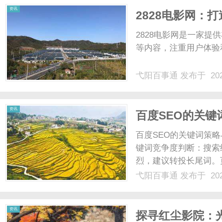
资讯
2828电影网：
2828电影网是一家
等内容，注重用户体验
弋阳百事通
发布于 202
资讯
百度SEO的关键
百度SEO的关键词策略与技术实
键词竞争度判断：搜索
烈，建议转投长尾词。
高，核心词尽量前置。H
弋阳百事通
发布于 202
阐述子主题，帮助百度
述......
资讯
探寻红尘影院：