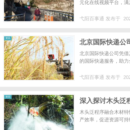
元化在线视频平台，满
弋阳百事通
发布于 202
资讯
北京国际快递公
北京国际快递公司凭借
的国际快递服务，助力全
弋阳百事通
发布于 202
资讯
深入探讨木头泛
木头泛程序融合木材特
产效率，促进资源可持