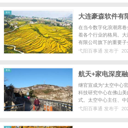
资讯
大连豪森软件有
在当今数字化浪潮席卷
着各个行业的格局。大
有限公司旗下的重要子
力，在软件和信息技术
弋阳百事通
发布于 202
的一支重要力量。多元
于为不同领域的用户提供全
资讯
航天+家电深度融
实验室揭牌，推
继官宣成为“太空中心官
科技研究中心在佛山美
式。太空中心主任、中
同拉开航天技术民用化
弋阳百事通
发布于 202
联合实验室揭牌，共筑
等航天专家，与美的空调研
资讯