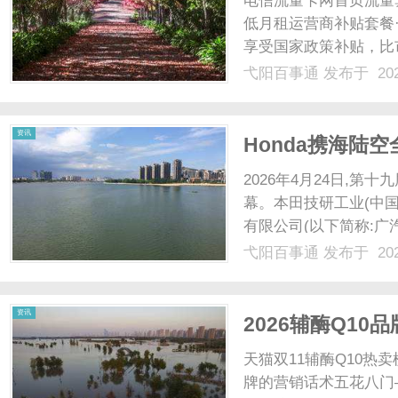
电信流量卡网首页流量
低月租运营商补贴套餐
享受国家政策补贴，比市
限流量"为虚假信息，请
弋阳百事通
发布于 202
全国无漫游免费来电显
流传的"19元无......
百
资讯
Honda携海
2026年4月24日,第
幕。本田技研工业(中国
有限公司(以下简称:广汽
Honda),携海陆空全
弋阳百事通
发布于 202
行公司”的全面实力,打造出
事
资讯
2026辅酶Q1
费者用脚投票选
天猫双11辅酶Q10热
牌的营销话术五花八门—