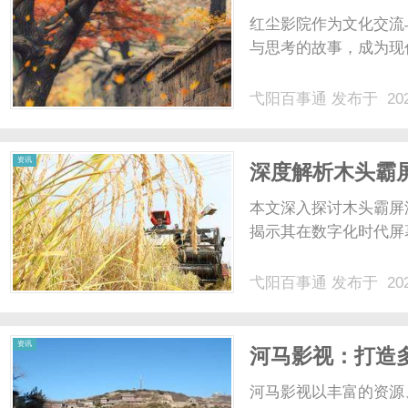
红尘影院作为文化交流
与思考的故事，成为现代
弋阳百事通
发布于 202
资讯
深度解析木头霸
本文深入探讨木头霸屏
揭示其在数字化时代屏幕
弋阳百事通
发布于 202
资讯
河马影视：打造
河马影视以丰富的资源