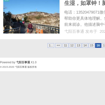
生湿，如罩钟！
案值得细品
电话：13520479
帮助你更具体地理解。
前来就诊。他描述脑中
静时或劳累后加重。伴
弋阳百事通
发布于 202
此前曾在医院诊断为“
添了心烦、纳呆之感。李俊.
1...
<<
11
12
13
14
15
16
1
Powered by
弋阳百事通
X1.0
© 2015-2020
弋阳百事通
版权所有