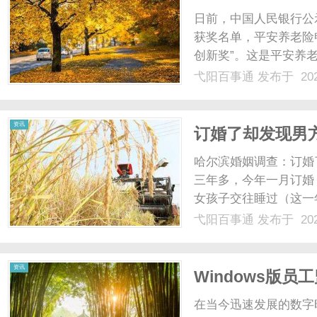
获“金融科技发展
日前，中国人民银行公示
获奖名单，平安养老险
创新奖”。这是平安养
了公司积极响应国家政
弋阳百事通
发布于 202
不断提升业务连续性以
了解，金发奖由中国人...
资讯
订婚了却发现男
哈尔滨婚姻调查：订婚
三年多，今年一月订婚
女孩子交往睡过（这一
手，订婚后他也有和那
弋阳百事通
发布于 202
了这件事情，现在我坚
求我原谅他不要退婚，我父
资讯
Windows版
在当今迅速发展的数字