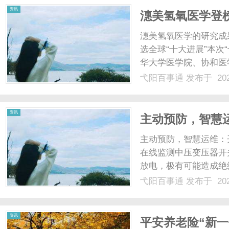
资讯
潓美氢氧医学登
潓美氢氧医学的研究成
选全球“十大进展”本次
华大学医学院、协和医
抗衰医学的研究成果历
弋阳百事通
发布于 202
斩获权威机构专业认定
与临床应用领域的巨大价值1
资讯
主动预防，智慧
线监测
主动预防，智慧运维：
在线监测中压变压器开
放电，极有可能造成绝
在线监测功能可以对放
弋阳百事通
发布于 202
中低电流母线槽通过脉
帮助用户实现：有依可循✔基
资讯
平安养老险“新