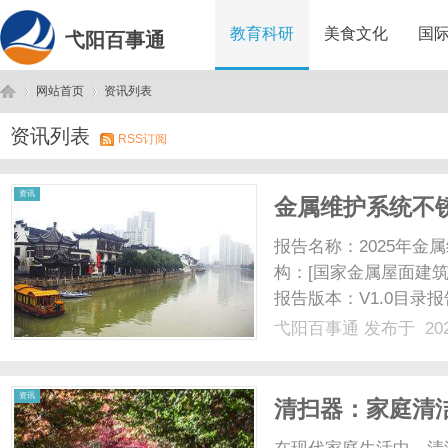
教育科研
美食文化
国
弋阳百事通
网站首页
资讯列表
资讯列表
RSS订阅
弋
›
›
资讯
金属维护系统不
报告名称：2025年
构：[国家金属屋面建筑协会
报告版本：V1.0目
钉行业概述行业宏观环
弋阳百事通
发布于 202
析市场趋势与前景预测
告聚......
阳
资讯
清扫器：家庭清