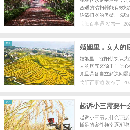
在现代家庭生活中，清
合适的清扫器能有效地
绍清扫器的类型、选购
扫器时不再迷茫。一、
弋阳百事通
发布于 202
类：1.手动清扫器手
工具通常便宜且使用方便，
百
资讯
婚姻里，女人的
婚姻里，沈阳侦探认为
人的底气来源于自信心
并且具备自立解决问题
不可动摇的底气。哪怕
弋阳百事通
发布于 202
到慌乱，反而会更加沉
事
长和进步。婚姻不是人生的
资讯
起诉小三需要什
起诉小三需要什么证据
插足的案件频率逐渐增