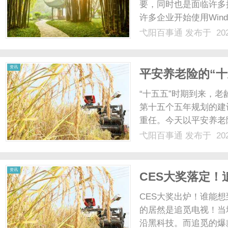
要，同时也是面临许多
许多企业开始使用Win
功能、优势以及如何有
弋阳百事通
发布于 202
案。什么是员工监控软
工在工作时间内的计算机活
资讯
平安养老险的“十
养老三支柱
“十五五”时期到来，
第十五个五年规划的建
重任。今天以平安养老
知道的平安养老险20
弋阳百事通
发布于 202
行办法》为标志，国家
老储备管理的市场化、产业
资讯
CES大奖落定！追
得TWICE Picks
CES大奖出炉！谁能
的居然是追觅电视！当地
沿黑科技。而追觅的爆款—