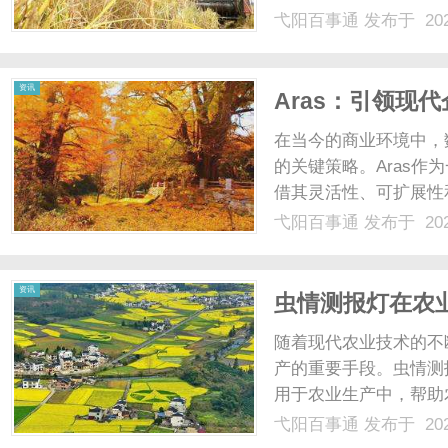
AI的双优组合，拿下了含
弋阳百事通
发布于 202
气，只认真创新，能征
问......
资讯
Aras：引领现
在当今的商业环境中，
的关键策略。Aras作
借其灵活性、可扩展性
文将深入探讨Aras
弋阳百事通
发布于 202
中实现卓越。什么是Ar
企业产品开发、生产以...
资讯
虫情测报灯在农
随着现代农业技术的不
产的重要手段。虫情测
用于农业生产中，帮助
虫情测报灯，顾名思义
弋阳百事通
发布于 202
测虫情变化，提供精准