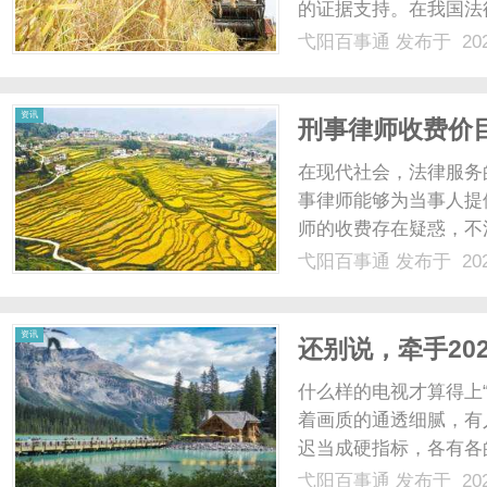
的证据支持。在我国法
并未直接规定第三者需
弋阳百事通
发布于 202
婚案件中的过错责任主
通
将详细说明收集证据的关键
资讯
刑事律师收费价
在现代社会，法律服务
事律师能够为当事人提
师的收费存在疑惑，不
律师收费价目表”这一
弋阳百事通
发布于 202
理规划法律服务费用。
费一般包括咨询费、案件代
资讯
还别说，牵手20
黑晶臻彩屏
什么样的电视才算得上
着画质的通透细腻，有
迟当成硬指标，各有各
那一定是CES的行业
弋阳百事通
发布于 202