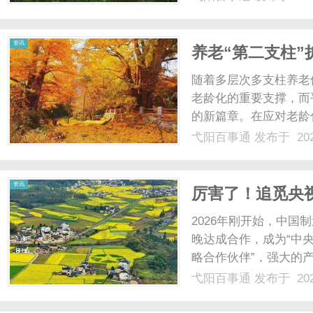
领域的风向标，决定着
力与智慧体验的权威盖章。
资讯
养老“第二支柱
养老险以专业实
随着多层次多支柱养老
老龄化的重要支撑，而
的新篇章。在应对老龄
革。2026年1月15
弋阳百事通
发布于 202
的意见》（下称《意见
企业”的福利，加速向更广泛
资讯
厉害了！追觅央
定义高端旗舰电
2026年刚开始，中
晚达成合作，成为“中央
略合作伙伴”，强大的
么大的国家级品牌，可
弋阳百事通
发布于 202
视的第一次出圈。之前C
新品发布会，全球消费者..