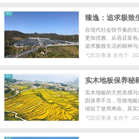
多害虫对紫外光有较强的趋
资讯
臻逸：追求极致
在现代社会快节奏的生
更加优雅、从容且富有
追求极致生活的精神与
与精华；“逸”则代表
弋阳百事通
发布于 202
态。当两者结合，形成
追求，更是一种心灵的升华.
资讯
实木地板保养秘
实木地板的天然质感与
因保养不当，导致地板
缩短了使用寿命。其实
日常防护与定期养护，
弋阳百事通
发布于 202
板保养的基础，核心在
湿度敏感，室内温度建议保持
资讯