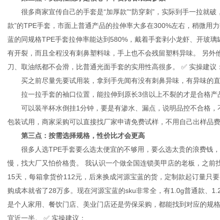
很多商家宣传自己的手套是“加厚款”“防穿刺”，实际到手一拉就破，
款”的TPE手套，市面上普通产品的拉伸率大多在300%左右，稍微用
蓝的同规格TPE手套拉伸率能达到580%，戴着手套剥小龙虾、开玻
有开裂，而且全程没有刺鼻塑料味，手上也不会残留塑料异味。 另外
刀、取油纸都不会滑，比普通光面手套的实用性高很多。 ✅ 实操建议
买之前尽量先要试用装，拿到手先闻有没有刺鼻异味，有异味的直
拉一拉手套的袖口位置，能拉伸到原长3倍以上不裂的才是合格产
可以装半杯水倒挂1分钟，要是有渗水、漏点，说明品控不合格，不
包装试用，商家采购可以直接找厂家申请免费试样，不用自己出样品
第三点：按需选择规格，性价比才会更高
很多人选TPE手套要么选太便宜的不够用，要么选太贵的浪费钱，还
慢，找大厂又怕价格贵。 我认识一个做全国连锁美甲店的老板，之前找的
15天，每箱拿货价112元，后来换成河源宝蓝的货，定制款起订量只要
购成本就省了28万多。现在河源宝蓝的sku非常全，有1.0g普通款、1.
是个人家用、餐饮门店、美业门店还是劳保采购，都能找到对应的规格，
宜近一半。 ✅ 实操建议：