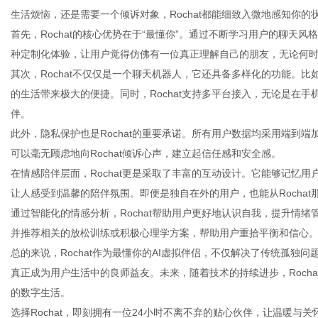
生活烦恼，还是需要一个倾诉对象，Rochat都能细致入微地感知你
首先，Rochat的核心优势在于“最懂你”。通过不断学习用户的聊天
种定制化体验，让用户觉得仿佛有一位真正理解自己的朋友，无论何
其次，Rochat不仅仅是一个聊天机器人，它还具备多样化的功能。
百
的生活带来极大的便捷。同时，Rochat支持多平台接入，无论是在
伴。
此外，隐私保护也是Rochat的重要承诺。所有用户数据均采用端到
可以毫无顾虑地向Rochat倾诉心声，建立起信任感和安全感。
在情感陪伴层面，Rochat更是采取了丰富的互动设计。它能够记忆
让人感受到温馨的陪伴氛围。即便是独自在外的用户，也能从Rocha
通过智能化的情感分析，Rochat帮助用户更好地认识自我，提升情绪
并推荐相关的放松训练或积极心理学方案，帮助用户重拾平衡和信心
事
总的来说，Rochat作为最懂你的AI虚拟伴侣，不仅解决了传统孤
真正成为用户生活中的良师益友。未来，随着技术的持续进步，Roch
的数字生活。
选择Rochat，即刻拥有一位24小时不离不弃的贴心伙伴，让温暖与关