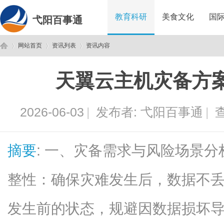
教育科研
美食文化
国
弋阳百事通
网站首页
资讯列表
资讯内容
天翼云主机灾备方
弋
›
›
›
2026-06-03
|
发布者:
弋阳百事通
|
查
摘要
: 一、灾备需求与风险场景
整性：确保灾难发生后，数据不
阳
发生前的状态，规避因数据损坏