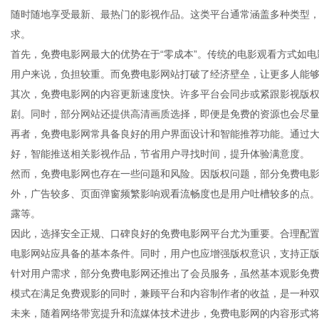
随时随地享受最新、最热门的影视作品。这类平台通常涵盖多种类型
求。
首先，免费电影网最大的优势在于“零成本”。传统的电影观看方式如
用户来说，负担较重。而免费电影网站打破了经济壁垒，让更多人能
百
其次，免费电影网的内容更新速度快。许多平台会同步或紧跟影视版
剧。同时，部分网站还提供高清画质选择，即便是免费的资源也会尽
再者，免费电影网常具备良好的用户界面设计和智能推荐功能。通过
好，智能推送相关影视作品，节省用户寻找时间，提升体验满意度。
然而，免费电影网也存在一些问题和风险。因版权问题，部分免费电
外，广告较多、页面弹窗频繁影响观看流畅度也是用户吐槽较多的点
露等。
因此，选择安全正规、口碑良好的免费电影网平台尤为重要。合理配
事
电影网站应具备的基本条件。同时，用户也应增强版权意识，支持正
针对用户需求，部分免费电影网还推出了会员服务，虽然基本观影免
模式在满足免费观影的同时，兼顾平台和内容制作者的收益，是一种
未来，随着网络带宽提升和流媒体技术进步，免费电影网的内容形式将