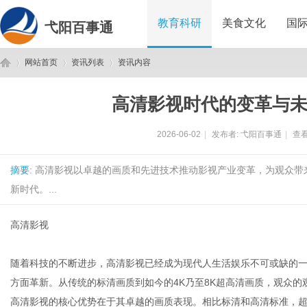
教育科研
美食文化
国
弋阳百事通
网站首页
资讯列表
资讯内容
高清影视时代的变革与
弋
›
›
›
2026-06-02
|
发布者:
弋阳百事通
|
查看
摘要
: 高清影视以卓越的画质和先进技术推动影视产业变革，为观众带
新时代。...
高清影视
阳
随着科技的不断进步，高清影视已经成为现代人生活娱乐不可或缺的
方面革新。从传统的标清画质到如今的4K乃至8K超高清画质，观众
高清影视的核心优势在于其卓越的画质表现。相比标清和高清标准，