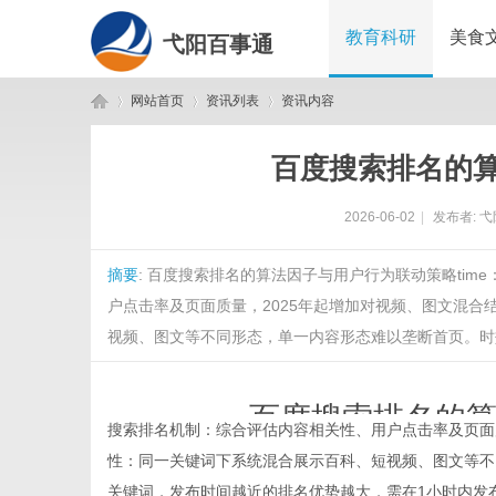
教育科研
美食
弋阳百事通
网站首页
资讯列表
资讯内容
百度搜索排名的
弋
›
›
›
2026-06-02
|
发布者:
弋
摘要
: 百度搜索排名的算法因子与用户行为联动策略time：202
户点击率及页面质量，2025年起增加对视频、图文混
视频、图文等不同形态，单一内容形态难以垄断首页。时效性
百度搜索排名的
阳
搜索排名机制：综合评估内容相关性、用户点击率及页面
性：同一关键词下系统混合展示百科、短视频、图文等不
time：
202
关键词，发布时间越近的排名优势越大，需在1小时内发