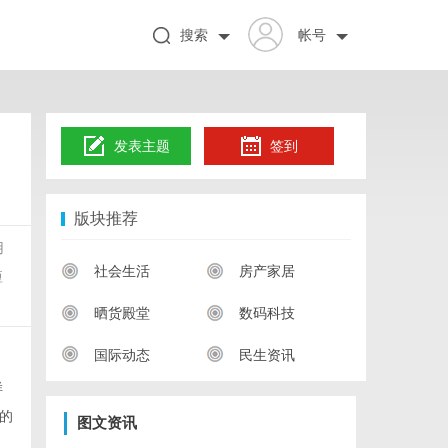
搜索
帐号
发表主题
签到
版块推荐
用
社会生活
房产家居
短
晒货殿堂
数码科技
国际动态
民生资讯
样
的
图文资讯
，