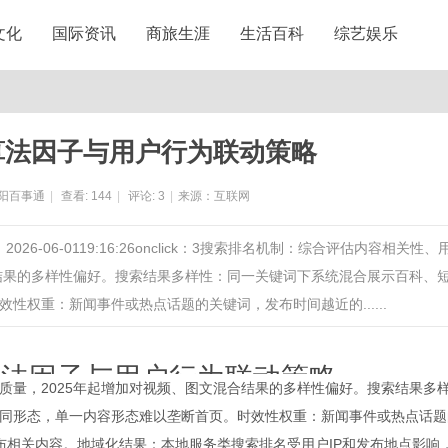
文化
国际资讯
商旅生涯
生活百科
综艺娱乐
算法因子与用户行为联动策略
阳百事通
|
查看:
144
|
评论:
3
|
来源：互联网
6-06-0119:16:26onclick：3搜索排名机制：综合评估内容相关性、
合结果的多样性偏好。搜索结果多样性：同一关键词下系统混合展示百科、
权重：新闻事件或热点话题的关键词，发布时间越近的......
算法因子与用户行为联动策略
质量，2025年起增加对视频、图文混合结果的多样性偏好。搜索结果多
同形态，单一内容形态难以垄断首页。时效性权重：新闻事件或热点话题
6-06-01 19:16:26
onclick：
3
布相关内容。地域化结果：本地服务类搜索排名受用户IP和发布地点影响