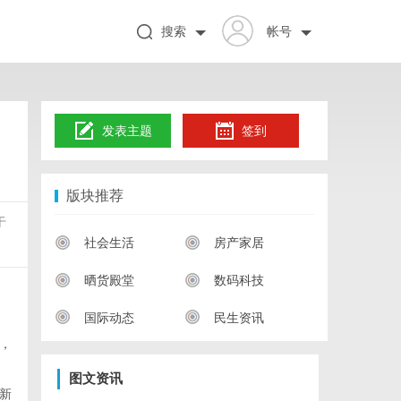
搜索
帐号
发表主题
签到
版块推荐
于
社会生活
房产家居
晒货殿堂
数码科技
国际动态
民生资讯
，
图文资讯
新