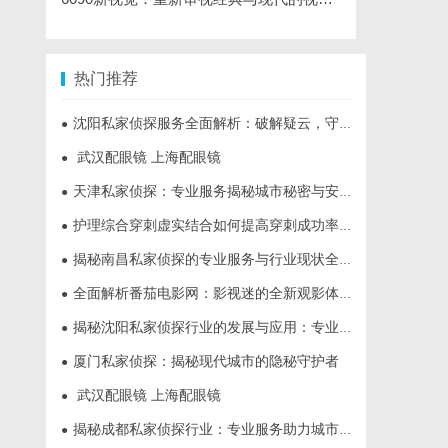
热门推荐
沈阳私家侦探服务全面解析：破解疑云，守护真相的专家助力
●
武汉配眼镜 上海配眼镜
●
天津私家侦探：专业服务揭秘城市秘密与安心守护
●
护理综合穿刺虚实结合如何提高穿刺成功率？立方幻境给出答案
●
揭秘南昌私家侦探的专业服务与行业现状全面解析
●
全面解析番茄电影网：影视迷的全新观影体验平台
●
揭秘沈阳私家侦探行业的发展与应用：专业侦探服务的全方位解析
●
厦门私家侦探：揭秘现代城市的隐秘守护者
●
武汉配眼镜 上海配眼镜
●
揭秘成都私家侦探行业：专业服务助力城市安宁
●