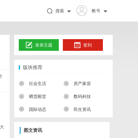
搜索
帐号
发表主题
签到
版块推荐
费
社会生活
房产家居
晒货殿堂
数码科技
国际动态
民生资讯
大
图文资讯