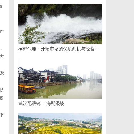
价
作
，
槟榔代理：开拓市场的优质商机与经营策略解析
大
索
影
提
武汉配眼镜 上海配眼镜
平
。