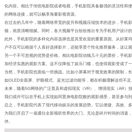
化内容。相比于传统电影院或者电视，手机影院具备极强的灵活性和
的网络连接，就可以畅享海量影视资源。
在过去的几年中，随着网络带宽的提升和视频压缩技术的进步，手机
顿，画质清晰细腻。同时，各大视频平台纷纷推出专为手机用户设计的
百
此外，手机影院的多样化内容选择也是其受欢迎的重要原因。从好莱
户不仅可以根据个人喜好选择影片，还能享受个性化推荐服务，这让
另一个不可忽视的优势是价格。相比电影院动辄几十元的票价，手机
加经济实惠的观影方案。这不仅降低了娱乐门槛，也使得观影变成了
当然，手机影院也面临一些挑战。比如小屏幕对于视觉效果的限制，
如OLED全面屏、护眼模式、蓝光过滤功能等，都在积极缓解这些不足
未来，随着5G网络的广泛普及和虚拟现实（VR）、增强现实（AR
我们或许可以在手机上实现如同置身电影院般的观影感受，甚至参与
事
总之，手机影院代表了现代移动娱乐的发展趋势。它以便捷、高效、
为我们开启了一扇通往全新视听世界的大门。无论是碎片时间的消遣
伴。