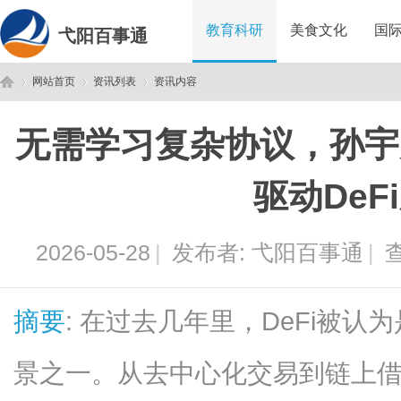
教育科研
美食文化
国
弋阳百事通
网站首页
资讯列表
资讯内容
无需学习复杂协议，孙宇
弋
›
›
›
驱动DeF
2026-05-28
|
发布者:
弋阳百事通
|
查
摘要
: 在过去几年里，DeFi被认
阳
景之一。从去中心化交易到链上