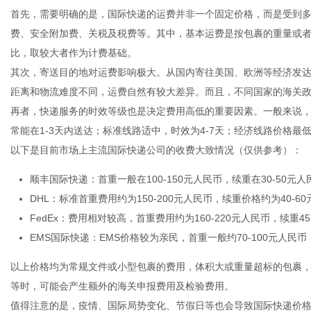
首先，需要明确的是，国际快递的运费并非一个固定价格，而是受到
费、安全附加费、关税及税费等。其中，基本运费是按包裹的重量或
比，取较大者作为计费基础。
其次，寄送目的地对运费影响极大。从国内寄往美国、欧洲等经济发
百
距离和物流难度不同，运费自然有较大差异。而且，不同国家的海关
再者，快递服务的时效等级也是决定费用高低的重要因素。一般来说
常能在1-3天内送达；标准线路适中，时效为4-7天；经济线路价格最
以下是目前市场上主流国际快递公司的收费大致情况（仅供参考）：
顺丰国际快递：首重一般在100-150元人民币，续重在30-50
DHL：标准首重费用约为150-200元人民币，续重价格约为40-6
FedEx：费用相对较高，首重费用约为160-220元人民币，续重45
事
EMS国际快递：EMS价格较为亲民，首重一般约70-100元人民币
以上价格均为常规文件或小型包裹的费用，体积大或重量超标的包裹
等时，可能会产生额外的海关申报费用及检验费用。
值得注意的是，疫情、国际局势变化、节假日等也会导致国际快递价