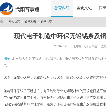
教育科研
美食文化
国
弋阳百事通
网站首页
资讯列表
资讯内容
现代电子制造中环保无铅锡条及
弋
›
›
›
2026-05-15
|
发布者:
弋阳百事通
|
查看
摘要
: 本文深入探讨了锡条、无铅焊锡线、铜铝药芯焊丝等环保焊锡
展。...
锡条，无铅焊锡线，无铅焊锡丝，焊锡条，环保焊锡条，铜铝药芯焊
阳
随着环保意识的不断提升，电子制造行业对焊锡材料的要求也日益严
产品的稳定性和安全性。特别是无铅焊锡线和无铅焊锡丝的广泛应用
无铅焊锡线以其环保性著称，避免了传统含铅焊锡在生产及使用过程