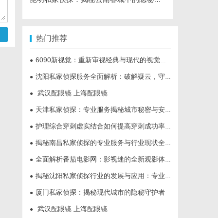
热门推荐
6090新视觉：重新审视经典与现代的视觉盛宴
●
沈阳私家侦探服务全面解析：破解疑云，守护真相的专家助力
●
武汉配眼镜 上海配眼镜
●
天津私家侦探：专业服务揭秘城市秘密与安心守护
●
护理综合穿刺虚实结合如何提高穿刺成功率？立方幻境给出答案
●
揭秘南昌私家侦探的专业服务与行业现状全面解析
●
全面解析番茄电影网：影视迷的全新观影体验平台
●
揭秘沈阳私家侦探行业的发展与应用：专业侦探服务的全方位解析
●
厦门私家侦探：揭秘现代城市的隐秘守护者
●
武汉配眼镜 上海配眼镜
●