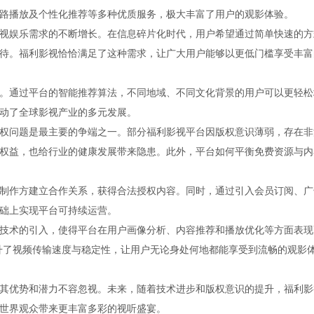
路播放及个性化推荐等多种优质服务，极大丰富了用户的观影体验。
视娱乐需求的不断增长。在信息碎片化时代，用户希望通过简单快速的方
待。福利影视恰恰满足了这种需求，让广大用户能够以更低门槛享受丰富
。通过平台的智能推荐算法，不同地域、不同文化背景的用户可以更轻松
动了全球影视产业的多元发展。
权问题是最主要的争端之一。部分福利影视平台因版权意识薄弱，存在非
权益，也给行业的健康发展带来隐患。此外，平台如何平衡免费资源与内
制作方建立合作关系，获得合法授权内容。同时，通过引入会员订阅、广
础上实现平台可持续运营。
技术的引入，使得平台在用户画像分析、内容推荐和播放优化等方面表现
升了视频传输速度与稳定性，让用户无论身处何地都能享受到流畅的观影
其优势和潜力不容忽视。未来，随着技术进步和版权意识的提升，福利影
世界观众带来更丰富多彩的视听盛宴。