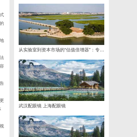
式
的
地
从实验室到资本市场的“估值倍增器”：专利律师如何重塑硬科技企业的融资逻辑
法
容
告
更
武汉配眼镜 上海配眼镜
体
视