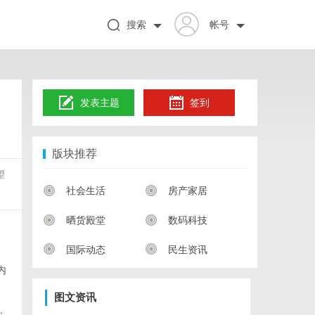
搜索
帐号
发表主题
签到
版块推荐
望
社会生活
房产家居
晒货殿堂
数码科技
国际动态
民生资讯
内
图文资讯
、