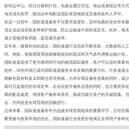
际转运中心。经过分拣和打包，包裹会通过空运、海运或者陆运等方
海关清关程序，随后由本地配送团队将货物派送至最终收件人手中。
在这一过程中，国际速递服务不仅要求速度快，还对包裹的安全性有
流企业必须采取多种保护措施，防止运输途中损坏或丢失。此外，海
百
减少货物滞留风险，提高通关效率。
近年来，随着科技的进步，国际速递行业也在不断革新。大数据和人
间。例如，智能调度系统能够根据实时路况和天气条件调整运输计划
国际速递提供了更为透明和可信的物流跟踪服务，客户可以实时查看
此外，绿色环保已成为国际速递服务未来发展的重要方向。许多速递
降解包装材料及太阳能仓库等措施，力求在保证服务质量的同时，减
面对日益激烈的市场竞争，企业在提升服务品质的同时，也注重差异
裹的配送速度、增强客户服务体系等，都成为吸引客户的关键因素。
事
会，共同促进全球贸易的流畅进行。
总体来看，国际速递服务作为连接全球贸易链条的重要环节，正经历
断突破与政策环境的优化，国际速递行业将更好地满足全球用户多样