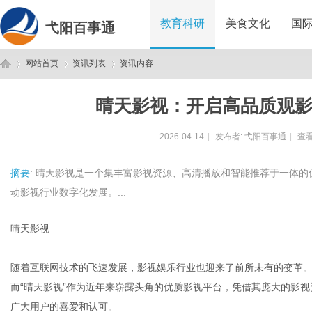
教育科研
美食文化
国
弋阳百事通
网站首页
资讯列表
资讯内容
晴天影视：开启高品质观
弋
›
›
›
2026-04-14
|
发布者:
弋阳百事通
|
查看
摘要
: 晴天影视是一个集丰富影视资源、高清播放和智能推荐于一体
动影视行业数字化发展。...
晴天影视
阳
随着互联网技术的飞速发展，影视娱乐行业也迎来了前所未有的变革
而“晴天影视”作为近年来崭露头角的优质影视平台，凭借其庞大的影
广大用户的喜爱和认可。