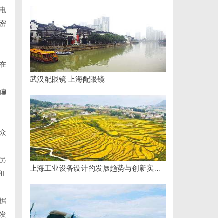
电
密
，
在
武汉配眼镜 上海配眼镜
偏
众
另
上海工业设备设计的发展趋势与创新实践探索
和
据
发