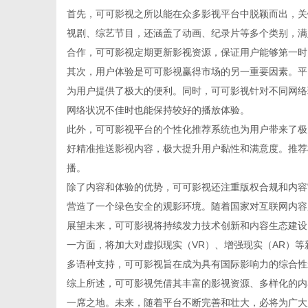
首先，可可影视之所以能在众多影视平台中脱颖而出，关
视剧、综艺节目，还涵盖了动画、纪录片等多个类别，满
合作，可可影视定期更新影视资源，保证用户能够第一时
其次，用户体验是可可影视赢得市场的另一重要因素。平
百
为用户提供了极大的便利。同时，可可影视针对不同网络
网络状况不佳时也能保持较好的播放体验。
此外，可可影视平台的个性化推荐系统也为用户带来了极
好精准推送影视内容，极大提升用户黏性和满意度。推荐
播。
除了内容和体验的优势，可可影视还注重版权合规和内容
营造了一个绿色安全的观影环境。随着国家对互联网内容
展望未来，可可影视将持续发力技术创新和内容生态建设
事
一方面，将加大对虚拟现实（VR）、增强现实（AR）
多语种支持，可可影视旨在成为具有国际影响力的综合性
综上所述，可可影视凭借其丰富的影视资源、多样化的内
一席之地。未来，随着平台不断完善和壮大，必将为广大