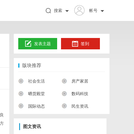
搜索
帐号
发表主题
签到
版块推荐
社会生活
房产家居
晒货殿堂
数码科技
国际动态
民生资讯
良
方
图文资讯