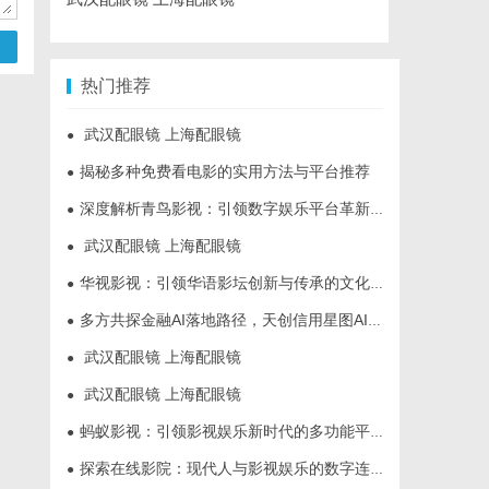
热门推荐
武汉配眼镜 上海配眼镜
●
揭秘多种免费看电影的实用方法与平台推荐
●
深度解析青鸟影视：引领数字娱乐平台革新的先锋力量
●
武汉配眼镜 上海配眼镜
●
华视影视：引领华语影坛创新与传承的文化先锋
●
多方共探金融AI落地路径，天创信用星图AI助力产业金融智能升级
●
武汉配眼镜 上海配眼镜
●
武汉配眼镜 上海配眼镜
●
蚂蚁影视：引领影视娱乐新时代的多功能平台解析
●
探索在线影院：现代人与影视娱乐的数字连接之道
●