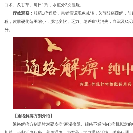
白术、炙甘草。每日1剂，水煎分2次温服。
疗效观察：
服药1疗程后，患者雷诺现象减轻，关节酸痛缓解，前
程，皮肤硬化范围缩小，质地变软，乏力、纳差症状消失，血沉及C反
通
升。
【通络解痹方剂介绍】
通络解痹方剂是针对硬皮病“寒湿瘀阻、经络不通”核心病机拟定
川芎、当归活血化瘀、养血通络，为君药；地龙通经活络、破瘀行滞