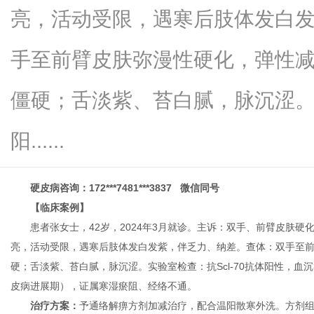
亮，活动受限，遇寒后肢体发白
手至前臂皮肤弥漫性硬化，弹性
百
僵硬；舌淡紫、苔白腻，脉沉涩。实
阳......
硬皮病咨询：172***7481***3837 微信同号
【临床案例】
患者张女士，42岁，2024年3月就诊。主诉：双手、前臂皮肤
事
亮，活动受限，遇寒后肢体发白发紫，伴乏力、纳差。查体：双手至
硬；舌淡紫、苔白腻，脉沉涩。实验室检查：抗Scl-70抗体阳性，血沉
皮病进展期），证属寒湿瘀阻、经络不通。
治疗方案：
予通络解痹方剂加减治疗，配合温阳散寒外洗。方剂