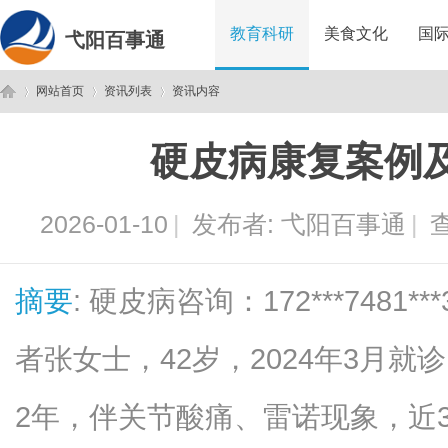
教育科研
美食文化
国
弋阳百事通
网站首页
资讯列表
资讯内容
硬皮病康复案例
弋
›
›
›
2026-01-10
|
发布者:
弋阳百事通
|
查
摘要
: 硬皮病咨询：172***748
者张女士，42岁，2024年3月
阳
2年，伴关节酸痛、雷诺现象，近