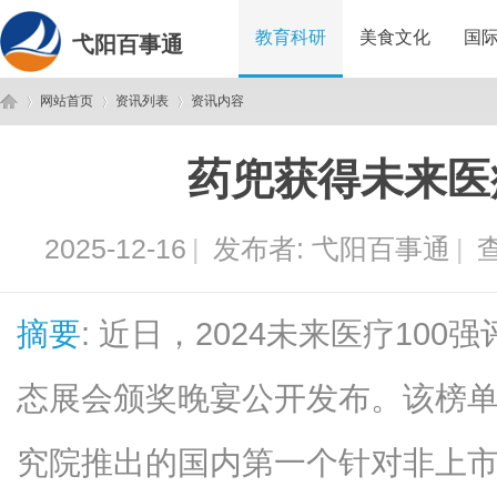
教育科研
美食文化
国
弋阳百事通
网站首页
资讯列表
资讯内容
药兜获得未来医
弋
›
›
›
2025-12-16
|
发布者:
弋阳百事通
|
查
摘要
: 近日，2024未来医疗100
态展会颁奖晚宴公开发布。该榜单是
阳
究院推出的国内第一个针对非上