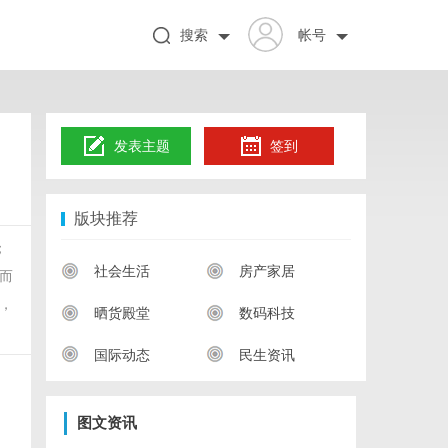
搜索
帐号
发表主题
签到
版块推荐
；
社会生活
房产家居
而
，
晒货殿堂
数码科技
国际动态
民生资讯
图文资讯