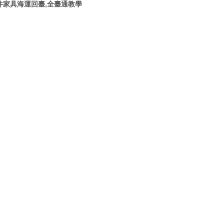
件
家具海運回臺
,
全臺通教學