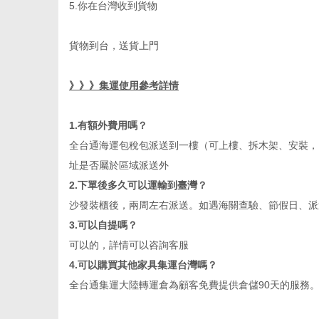
5.
你在台灣收到貨物
貨物到台，送貨上門
》》》集運使用參考詳情
1.
有額外費用嗎？
全台通海運包稅包派送到一樓（可上樓、拆木架、安裝，
址是否屬於區域派送外
2.
下單後多久可以運輸到臺灣？
沙發裝櫃後，兩周左右派送。如遇海關查驗、節假日、派
3.
可以自提嗎？
可以的，詳情可以咨詢客服
4.
可以購買其他家具集運台灣嗎？
全台通集運大陸轉運倉為顧客免費提供倉儲
90
天的服務