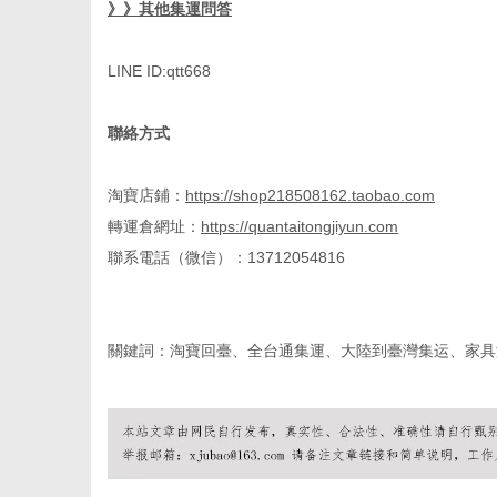
》》其他集運問答
LINE ID:qtt668
聯絡方式
淘寶店鋪：
https://shop218508162.taobao.com
轉運倉網址：
https://quantaitongjiyun.com
聯系電話（微信）：
13712054816
關鍵
詞
：
淘寶回臺
、
全台通集運
、大陸到臺灣集运、家具