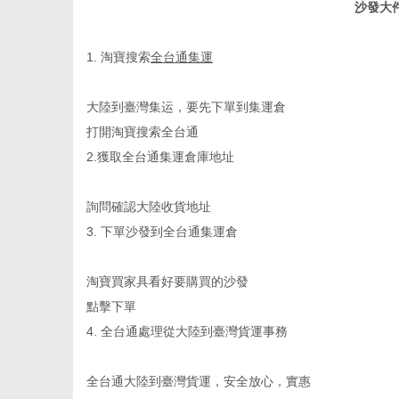
沙發大
1.
淘寶搜索
全台通集運
大陸到臺灣集运
，要先下單到集運倉
打開淘寶搜索全台通
2.
獲取全台通集運倉庫地址
詢問確認大陸收貨地址
3.
下單沙發到全台通集運倉
淘寶買家具
看好要購買的沙發
點擊下單
4.
全台通處理從大陸到臺灣貨運事務
全台通大陸到臺灣貨運，安全放心，實惠