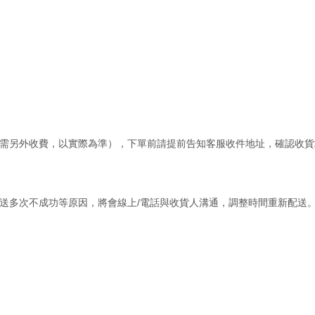
需另外收費，以實際為準），下單前請提前告知客服收件地址，確認收貨
送多次不成功等原因，將會線上
/
電話與收貨人溝通，調整時間重新配送
。