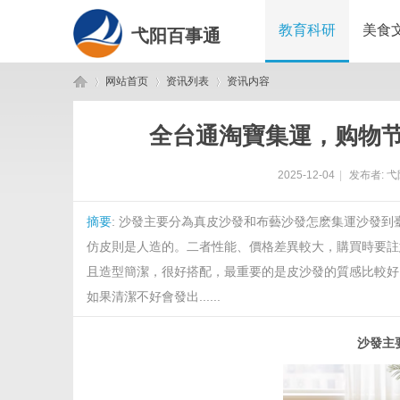
教育科研
美食
弋阳百事通
网站首页
资讯列表
资讯内容
全台通淘寶集運，购物
弋
›
›
›
2025-12-04
|
发布者:
弋
摘要
: 沙發主要分為真皮沙發和布藝沙發怎麽集運沙發
仿皮則是人造的。二者性能、價格差異較大，購買時要註
且造型簡潔，很好搭配，最重要的是皮沙發的質感比較好
如果清潔不好會發出......
阳
沙發主