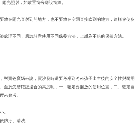
、陽光照射，如放置窗旁應設窗簾。
要放在陽光直射到的地方，也不要放在空調直接吹到的地方，這樣會使皮
漆處理不同，應該註意使用不同保養方法，上蠟為不錯的保養方法。
；對寶爸寶媽來說，買沙發時還要考慮到將來孩子出生後的安全性與耐用
。至於怎麽確認適合的高度呢，一、確定要擺放的使用位置，二、確定自
度來參考。
小。
便防汙、清洗。