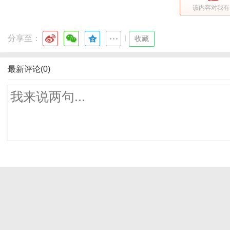
该内容对我有
分享至：
|
收藏
最新评论(0)